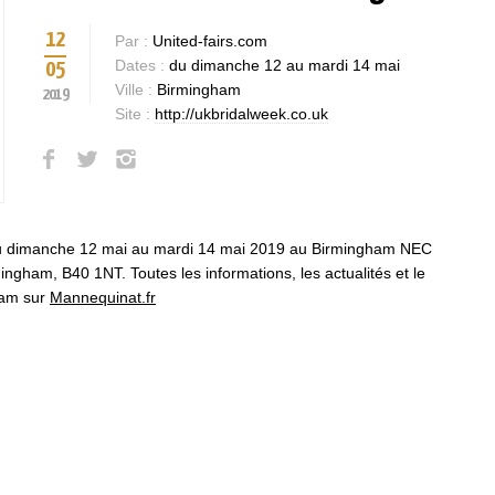
12
Par :
United-fairs.com
Dates :
du dimanche 12 au mardi 14 mai
05
Ville :
Birmingham
2019
Site :
http://ukbridalweek.co.uk
u dimanche 12 mai au mardi 14 mai 2019 au Birmingham NEC
ingham, B40 1NT. Toutes les informations, les actualités et le
ham sur
Mannequinat.fr
Bases et fondamen
Qualités requises 
être mannequin