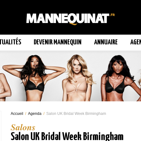
TUALITÉS
DEVENIR MANNEQUIN
ANNUAIRE
AGE
Accueil
/
Agenda
/
Salon UK Bridal Week Birmingham
Salons
Salon UK Bridal Week Birmingham