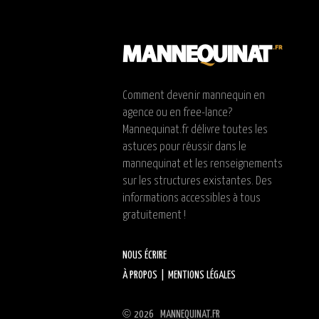
Comment devenir mannequin en
agence ou en free-lance?
Mannequinat.fr délivre toutes les
astuces pour réussir dans le
mannequinat et les renseignements
sur les structures existantes. Des
informations accessibles à tous
gratuitement !
NOUS ÉCRIRE
À PROPOS
|
MENTIONS LÉGALES
©
2026 MANNEQUINAT.FR