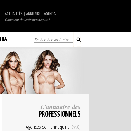
|
|
ACTUALITÉS
ANNUAIRE
AGENDA
Comment devenir mannequin?
NDA
L'annuaire des
PROFESSIONNELS
Agences de mannequins
(358)