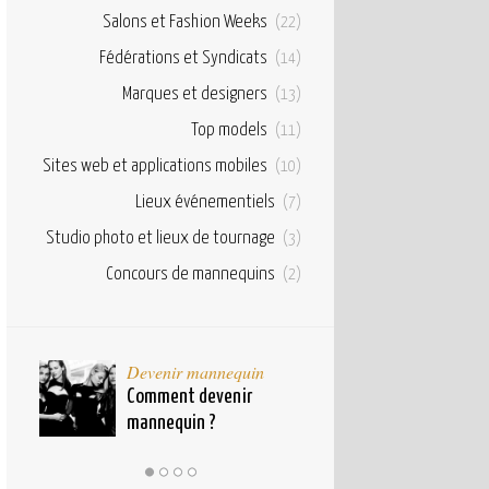
Salons et Fashion Weeks
(22)
Fédérations et Syndicats
(14)
Marques et designers
(13)
Top models
(11)
Sites web et applications mobiles
(10)
Lieux événementiels
(7)
Studio photo et lieux de tournage
(3)
Concours de mannequins
(2)
taux
Devenir mannequin
Bases et fond
pour
Comment devenir
Qu’est ce qu’u
mannequin ?
mannequin ?