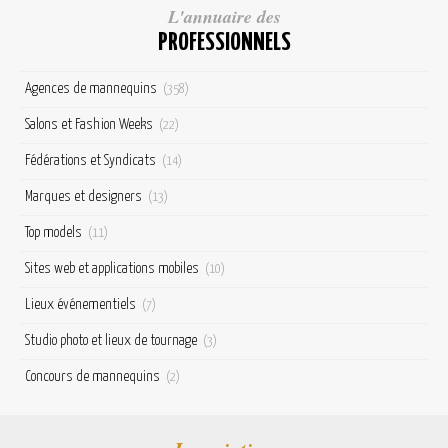
L'annuaire des
PROFESSIONNELS
Agences de mannequins
(358)
Salons et Fashion Weeks
(22)
Fédérations et Syndicats
(14)
Marques et designers
(13)
Top models
(11)
Sites web et applications mobiles
(10)
Lieux événementiels
(7)
Studio photo et lieux de tournage
(3)
Concours de mannequins
(2)