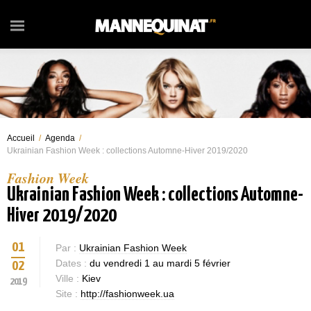
Accueil
/
Agenda
/
Ukrainian Fashion Week : collections Automne-Hiver 2019/2020
Fashion Week
Ukrainian Fashion Week : collections Automne-
Hiver 2019/2020
01
Par :
Ukrainian Fashion Week
Dates :
du vendredi 1 au mardi 5 février
02
Ville :
Kiev
2019
Site :
http://fashionweek.ua