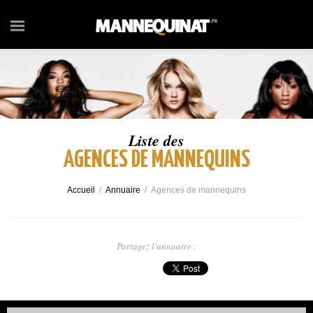
Liste des
AGENCES DE MANNEQUINS
Accueil
/
Annuaire
/
Agences de mannequins
Partagez l'annuaire :