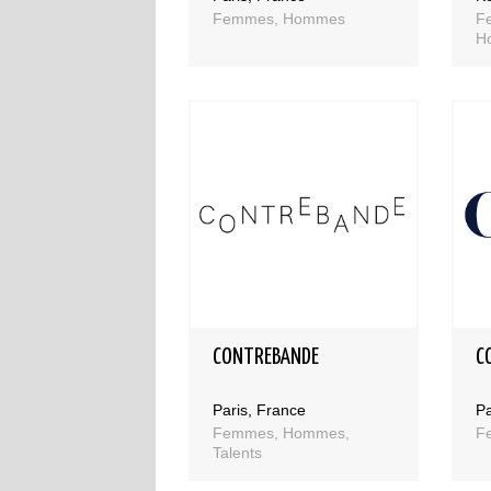
Femmes, Hommes
Fe
H
CONTREBANDE
C
Paris, France
Pa
Femmes, Hommes,
F
Talents