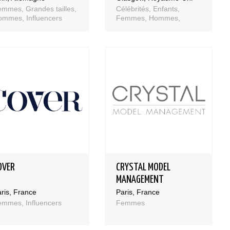
mmes, Grandes tailles,
Célébrités, Enfants,
ommes, Influencers
Femmes, Hommes,
Influencers, Talents
OVER
CRYSTAL MODEL
MANAGEMENT
ris, France
Paris, France
emmes, Influencers
Femmes