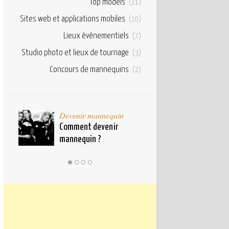
Top models
(11)
Sites web et applications mobiles
(10)
Lieux événementiels
(7)
Studio photo et lieux de tournage
(3)
Concours de mannequins
(2)
taux
Devenir mannequin
Bases et fond
pour
Comment devenir
Qu’est ce qu’u
mannequin ?
mannequin ?