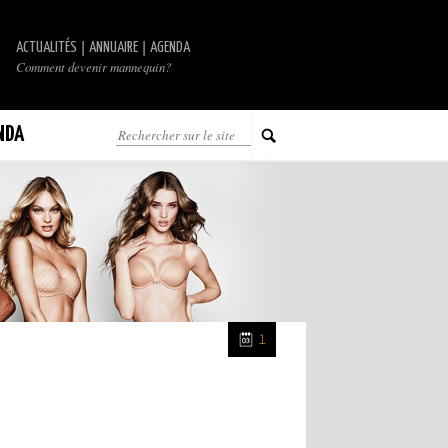
|
|
ACTUALITÉS
ANNUAIRE
AGENDA
Comment devenir mannequin?
NDA
1