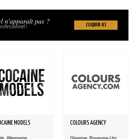
l n'apparaît pas ?
CLIQUER ICI
rofessionnel !
OCAINE MODELS
COLOURS AGENCY
ln, Allemagne
Glasgow, Royaume-Uni