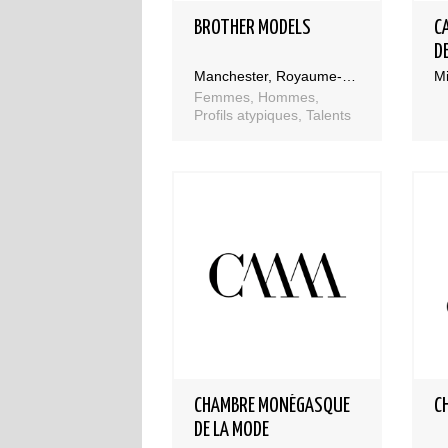
BROTHER MODELS
C
D
Manchester, Royaume-Uni
Mi
Femmes, Hommes,
Profils atypiques, Talents
CHAMBRE MONÉGASQUE
C
DE LA MODE