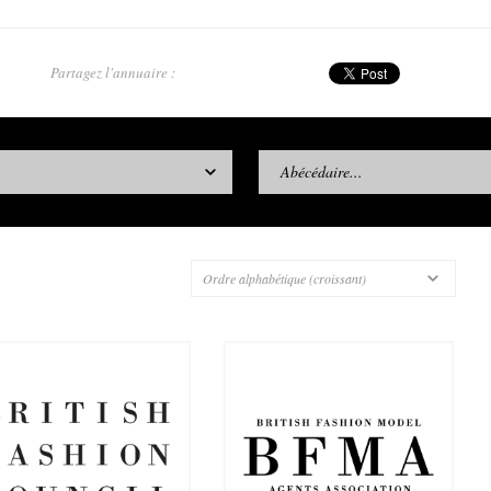
Partagez l'annuaire :
Abécédaire...
Ordre alphabétique (croissant)