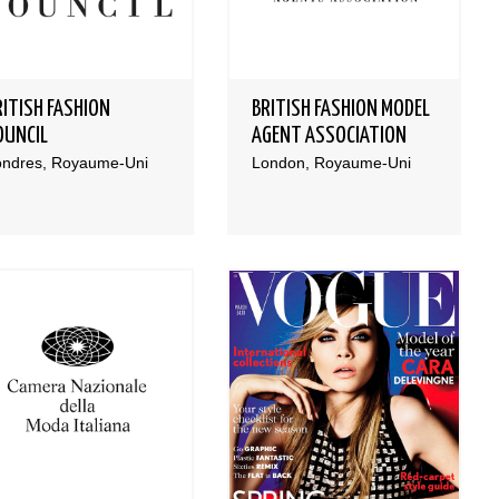
RITISH FASHION
BRITISH FASHION MODEL
OUNCIL
AGENT ASSOCIATION
ondres, Royaume-Uni
London, Royaume-Uni
Bases et fondamen
Qualités requises 
être mannequin