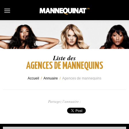
Liste des
AGENCES DE MANNEQUINS
Accueil
/
Annuaire
/
Agences de mannequins
Partagez l'annuaire :